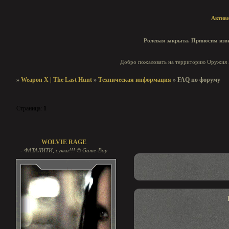
Актив
Ролевая закрыта. Приносим изви
Добро пожаловать на территорию Оружия И
»
Weapon X | The Last Hunt
»
Техническая информация
»
FAQ по форуму
Страница:
1
FAQ по форуму
WOLVIE RAGE
- ФАТАЛИТИ, сучка!!! © Game-Boy