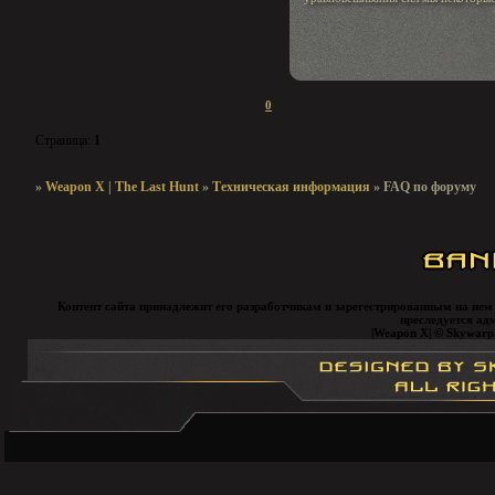
0
Страница:
1
»
Weapon X | The Last Hunt
»
Техническая информация
»
FAQ по форуму
Контент сайта принадлежит его разработчикам и зарегестрированным на нем
преследуется ад
|Weapon X| © Skywarp, 