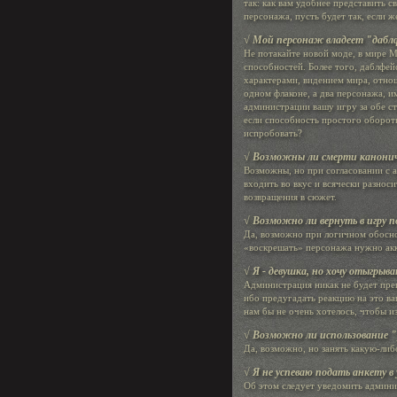
так: как вам удобнее представить 
персонажа, пусть будет так, если ж
√ Мой персонаж владеет "даблф
Не потакайте новой моде, в мире 
способностей. Более того, даблфей
характерами, видением мира, отноше
одном флаконе, а два персонажа, 
администрации вашу игру за обе ст
если способность простого оборот
испробовать?
√ Возможны ли смерти канони
Возможны, но при согласовании с 
входить во вкус и всячески разнос
возвращения в сюжет.
√ Возможно ли вернуть в игру
Да, возможно при логичном обоснов
«воскрешать» персонажа нужно акк
√ Я - девушка, но хочу отыгрыв
Администрация никак не будет препя
ибо предугадать реакцию на это ва
нам бы не очень хотелось, чтобы и
√ Возможно ли использование 
Да, возможно, но занять какую-либ
√ Я не успеваю подать анкету в
Об этом следует уведомить админи