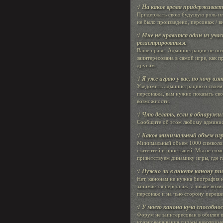
√ На какое время придерживает
Придержать свою будущую роль или
не было произведено, персонаж / в
√ Мне не нравится один из участ
регистрироваться.
Ваше право. Администрации не ин
заинтересована в самой игре, как п
другим.
√ Я уже играю у вас, но хочу в
Уведомить администрацию о своем 
персонажа, вам нужно показать св
возможности.
√ Что делать, если я обнаружи
Сообщите об этом любому админис
√ Каков минимальный объем игр
Минимальный объем 1000 символов.
скатертей и простыней. Мы не сом
приветствуем динамику игры, где г
√ Нужно ли в анкете канону п
Нет, канонам не нужна биография 
занимается персонаж, а также воз
персонаж и на чью сторону переше
√ У моего канона куча способнос
Форум не заинтересован в обилии 
уравновешивания сил мы некоторые