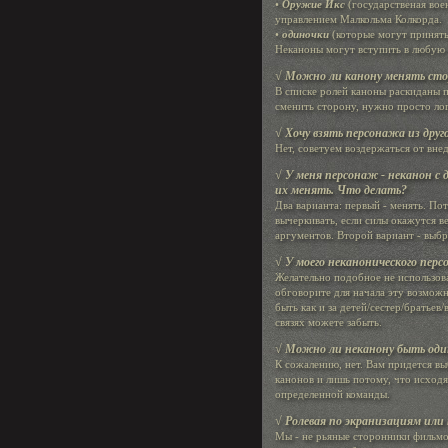
•
Оружие Икс
(государственая вое
управлением Малкольма Колкорда.
•
одиночки
(которые могут принят
Неканоны могут вступить в любую 
√ Можно ли канону менять сто
В списке ролей каноны раскиданы п
сменить сторону, нужно просто ло
√ Хочу взять персонажа из друг
Нет, советуем воздержаться от вне
√ У меня персонаж - неканон с 
их менять. Что делать?
Два варианта: первый - менять. По
вычеркивать, если силы окажутся в
аргументов. Второй вариант - выб
√ У моего неканонического пер
Желательно подобное не использова
обговорите для начала эту возможн
быть как и за детей/сестер/братьев/
связях можете забыть.
√ Можно ли неканону быть оди
К сожалению, нет. Вам придется в
канонов и лишь потому, что исходя
определенной команды.
√ Ролевая по экранизациям или
Мы - не рьяные сторонники фильмов