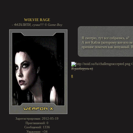
WOLVIE RAGE
- ФАТАЛИТИ, сучка!!! © Game-Boy
Я смотрю, тут все собрались, а?
А вот Кабля (которому кое-кто не
причине помечен как ненужный. В
c
Я разберусь х)
0
Зарегистрирован
: 2012-05-19
Приглашений:
0
Сообщений:
1336
Уважение:
+34