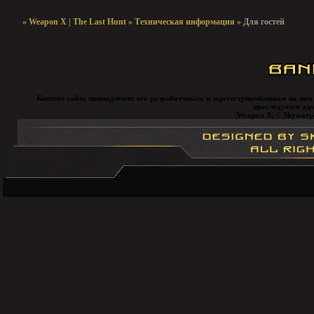
»
Weapon X | The Last Hunt
»
Техническая информация
»
Для гостей
Контент сайта принадлежит его разработчикам и зарегестрированным на нем
преследуется ад
|Weapon X| © Skywarp, 