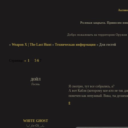
Актив
Ролевая закрыта. Приносим изви
Добро пожаловать на территорию Оружия И
»
Weapon X | The Last Hunt
»
Техническая информация
»
Для гостей
Страница:
«
1
…
5
6
7
Для гостей
ДОЙЛ
Гость
Я смотрю, тут все собрались, а?
А вот Кабля (которому кое-кто не так 
помечен как ненужный. Вика, ты делаешь
0
WHITE GHOST
\,,/_(o-O)_,,i,.