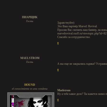
ПИАРЩИК
Гость
Здравствуйте)
Это Ваш партнёр Marvel: Revival.
Просим Вас сменить наш баннер, на нов
marvelrevival.rusff.ru/viewtopic.php?id=82
Спасибо за сотрудничество.
0
MAELSTROM
Гость
А вы еще не закрылись гадики? Устраиваю
0
HOUND
el conocimiento es una condena
Maelstrom
Ну а тебе какое дело? Ты кажется мимо 
0