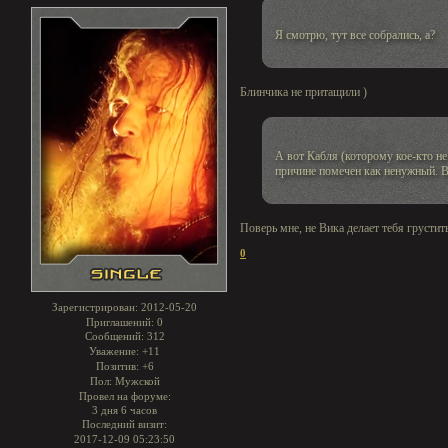
Я смотрю, тут все собрались, а?
Блинчика не притащили )
А вот Кабля (которому кое-кто не
причине помечен как ненужный. В
Поверь мне, не Вика делает тебя грустит
0
Зарегистрирован
: 2012-05-20
Приглашений:
0
Сообщений:
312
Уважение:
+11
Позитив:
+6
Пол:
Мужской
Провел на форуме:
3 дня 6 часов
Последний визит:
2017-12-09 05:23:50