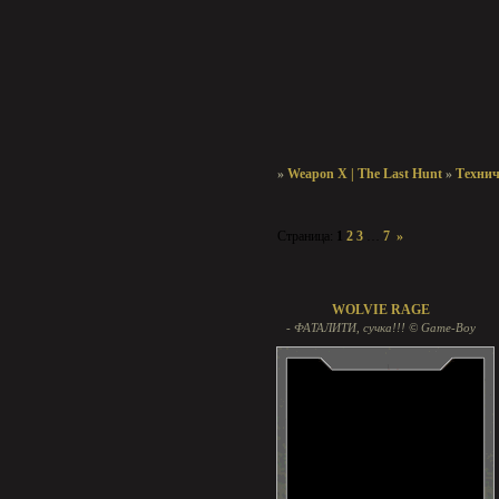
»
Weapon X | The Last Hunt
»
Техни
Страница:
1
2
3
…
7
»
Для гостей
WOLVIE RAGE
- ФАТАЛИТИ, сучка!!! © Game-Boy