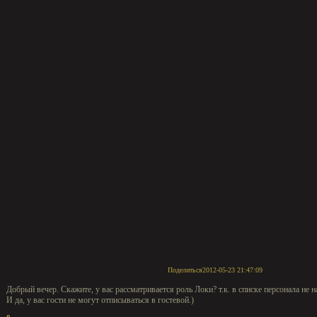
Поделиться
2012-05-23 21:47:09
Добрый вечер. Скажите, у вас рассматривается роль Локи? т.к. в списке персонала не н
И да, у вас гости не могут отписываться в гостевой.)