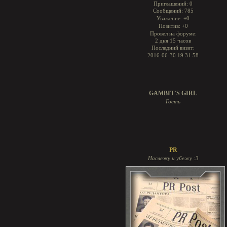
Приглашений:
0
Сообщений:
785
Уважение:
+0
Позитив:
+0
Провел на форуме:
2 дня 15 часов
Последний визит:
2016-06-30 19:31:58
GAMBIT`S GIRL
Гость
PR
Наслежу и убежу :3