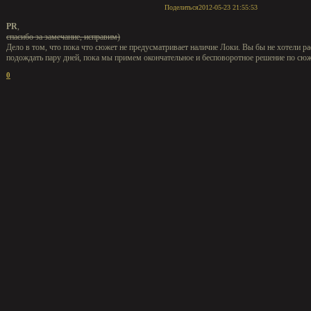
Поделиться
2012-05-23 21:55:53
PR
,
спасибо за замечание, исправим)
Дело в том, что пока что сюжет не предусматривает наличие Локи. Вы бы не хотели ра
подождать пару дней, пока мы примем окончательное и бесповоротное решение по сю
0