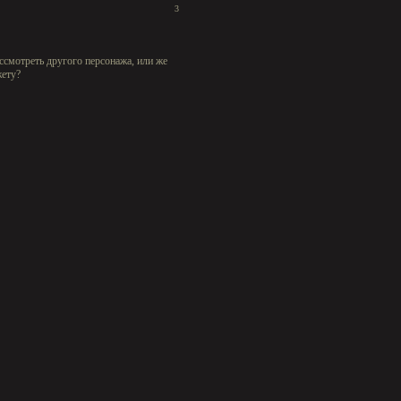
3
ссмотреть другого персонажа, или же
жету?