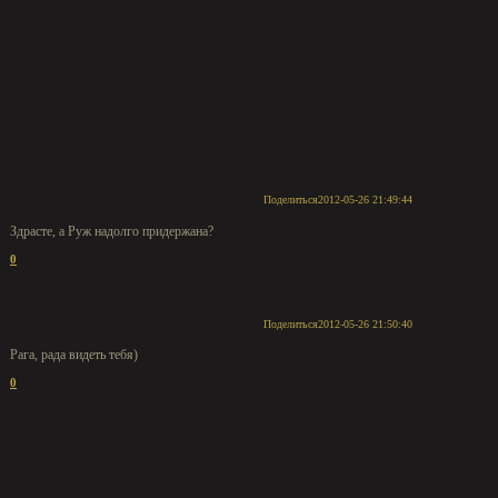
Поделиться
2012-05-26 21:49:44
Здрасте, а Руж надолго придержана?
0
Поделиться
2012-05-26 21:50:40
Рага, рада видеть тебя)
0