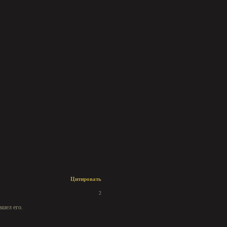
Цитировать
2
ашел его.