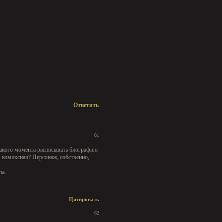
Ответить
61
 какого момента расписывать биографию
- комиксная? Персонаж, собственно,
ла.
Цитировать
62