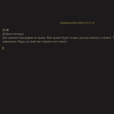
Поделиться
2012-06-03 22:57:53
23-Я
Доброго вечера)
Для канонов биография не нужна. Вам нужно будет только сделать пометку в пункте 
занимается Лаура, на чьей она стороне и все такое)
0