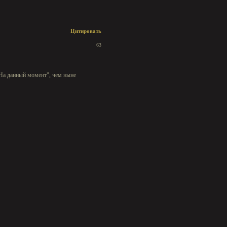
Цитировать
63
"На данный момент", чем ныне