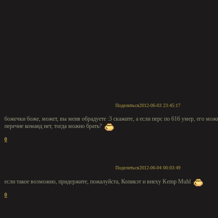
Поделиться
2012-06-03 23:45:17
божечки боже, может, вы меня обрадуете :3 скажите, а если перс по 616 умер, его можно
перечне команд нет, тогда можно брать?
0
Поделиться
2012-06-04 00:03:49
если такое возможно, придержите, пожалуйста, Копикэт и внеху Kemp Muhl
0