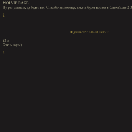
WOLVIE RAGE
Ну раз указали, да будет так. Спасибо за помощь, анкета будет подана в ближайшие 2-3
0
Поделиться
2012-06-03 23:05:15
23-я
Очень ждем)
0