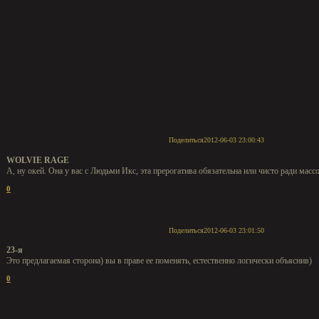
Поделиться
2012-06-03 23:00:43
WOLVIE RAGE
А, ну окей. Она у вас с Людьми Икс, эта прерогатива обязательна или чисто ради масс
0
Поделиться
2012-06-03 23:01:50
23-я
Это предлагаемая сторона) вы в праве ее поменять, естественно логически объяснив)
0