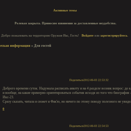
Активные темы
Ролевая закрыта. Приносим извинения за доставленные неудобства.
Добро пожаловать на территорию Оружия Икс, Гость!
Войдите
или
зарегистрируйтесь
.
ческая информация
»
Для гостей
Поделиться
2012-06-03 22:53:32
Доброго времени суток. Надумала расписать анкету и на 4 разделе возник вопрос: до
и вообще, на какие примерно ориентироваться события исходя из того что биография 
Икс-23.
Сразу сказать, читала и сюжет и Фак'ю, но ничего по этому поводу полезного не увиде
0
Поделиться
2012-06-03 22:54:53