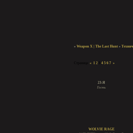
»
Weapon X | The Last Hunt
»
Техни
Страница:
«
1
2
3
4
5
6
7
»
Для гостей
23-Я
Гость
WOLVIE RAGE