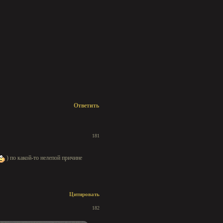
Ответить
181
) по какой-то нелепой причине
Цитировать
182