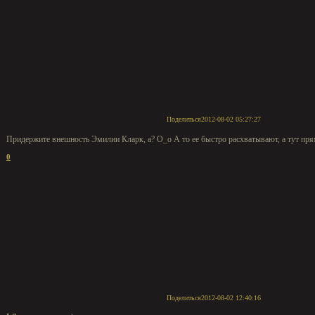
Поделиться
2012-08-02 05:27:27
Придержите внешность Эмилии Кларк, а? О_о А то ее быстро расхватывают, а тут пря
0
Поделиться
2012-08-02 12:40:16