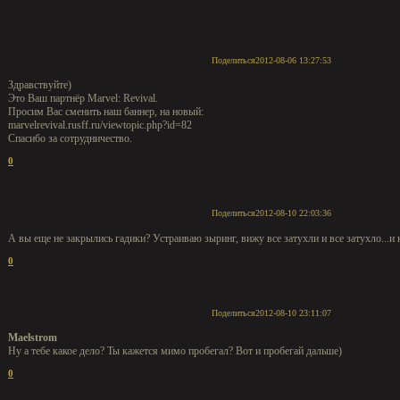
Поделиться
2012-08-06 13:27:53
Здравствуйте)
Это Ваш партнёр Marvel: Revival.
Просим Вас сменить наш баннер, на новый:
marvelrevival.rusff.ru/viewtopic.php?id=82
Спасибо за сотрудничество.
0
Поделиться
2012-08-10 22:03:36
А вы еще не закрылись гадики? Устраиваю зыринг, вижу все затухли и все затухло...и 
0
Поделиться
2012-08-10 23:11:07
Maelstrom
Ну а тебе какое дело? Ты кажется мимо пробегал? Вот и пробегай дальше)
0