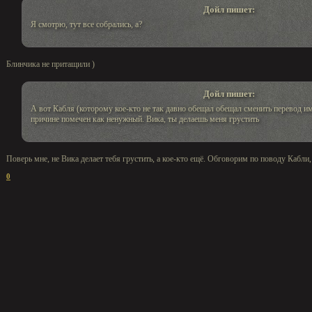
Дойл пишет:
Я смотрю, тут все собрались, а?
Блинчика не притащили )
Дойл пишет:
А вот Кабля (которому кое-кто не так давно обещал обещал сменить перевод и
причине помечен как ненужный. Вика, ты делаешь меня грустить
Поверь мне, не Вика делает тебя грустить, а кое-кто ещё. Обговорим по поводу Кабли,
0