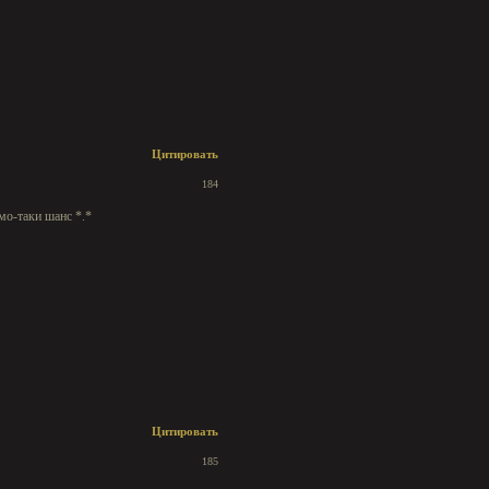
Цитировать
184
мо-таки шанс *.*
Цитировать
185