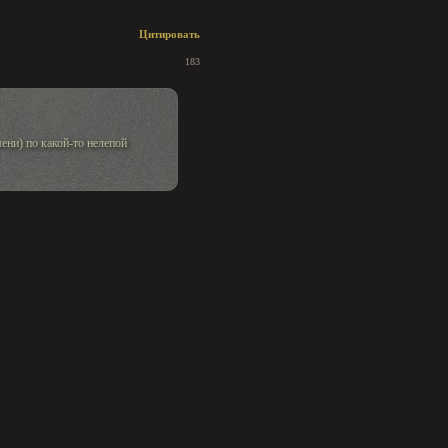
Цитировать
183
ени) по какой-то нелепой