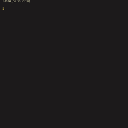
Libra
, да, конечно)
0