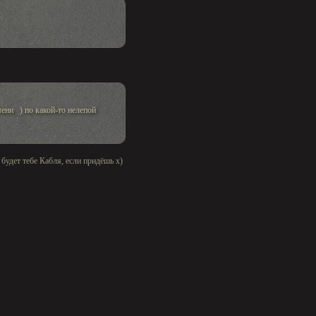
мени ) по какой-то нелепой
 будет тебе Кабля, если придёшь х)