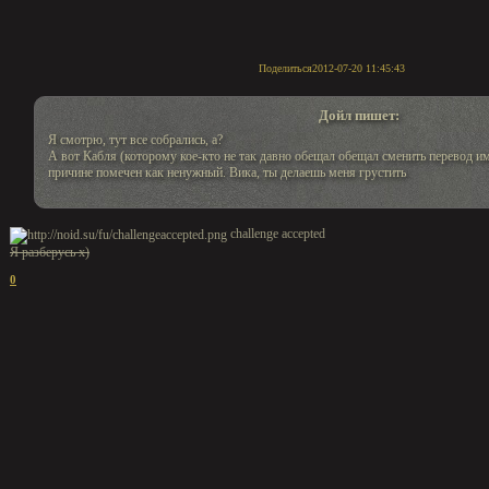
Поделиться
2012-07-20 11:45:43
Дойл пишет:
Я смотрю, тут все собрались, а?
А вот Кабля (которому кое-кто не так давно обещал обещал сменить перевод им
причине помечен как ненужный. Вика, ты делаешь меня грустить
challenge accepted
Я разберусь х)
0