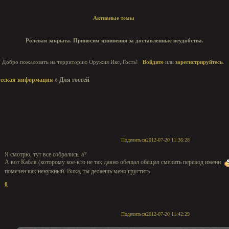
Активные темы
Ролевая закрыта. Приносим извинения за доставленные неудобства.
Добро пожаловать на территорию Оружия Икс, Гость!
Войдите
или
зарегистрируйтесь
.
ческая информация
»
Для гостей
Поделиться
2012-07-20 11:36:28
Я смотрю, тут все собрались, а?
А вот Кабля (которому кое-кто не так давно обещал обещал сменить перевод имени
помечен как ненужный. Вика, ты делаешь меня грустить
0
Поделиться
2012-07-20 11:42:29