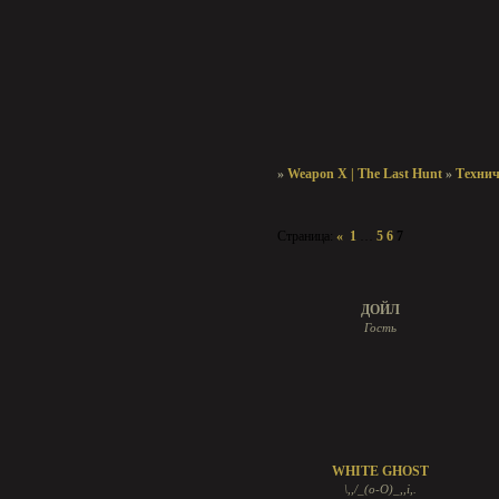
»
Weapon X | The Last Hunt
»
Техни
Страница:
«
1
…
5
6
7
Для гостей
ДОЙЛ
Гость
WHITE GHOST
\,,/_(o-O)_,,i,.