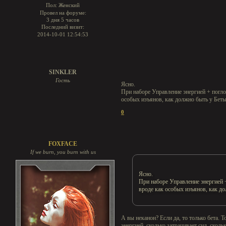
Пол:
Женский
Провел на форуме:
3 дня 5 часов
Последний визит:
2014-10-01 12:54:53
SINKLER
Гость
Ясно.
При наборе Управление энергией + погло
особых изъянов, как должно быть у Беты,
0
FOXFACE
If we burn, you burn with us
Ясно.
При наборе Управление энергией 
вроде как особых изъянов, как дол
А вы неканон? Если да, то только бета. 
энергией, сколько затрачивает сил, скол