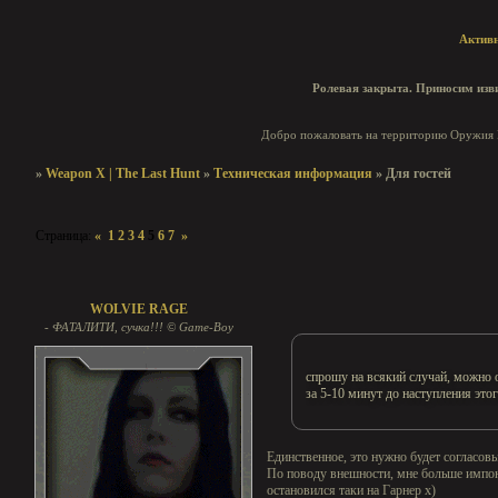
Актив
Ролевая закрыта. Приносим изви
Добро пожаловать на территорию Оружия И
»
Weapon X | The Last Hunt
»
Техническая информация
»
Для гостей
Страница:
«
1
2
3
4
5
6
7
»
Для гостей
WOLVIE RAGE
- ФАТАЛИТИ, сучка!!! © Game-Boy
спрошу на всякий случай, можно 
за 5-10 минут до наступления это
Единственное, это нужно будет согласовы
По поводу внешности, мне больше импон
остановился таки на Гарнер х)