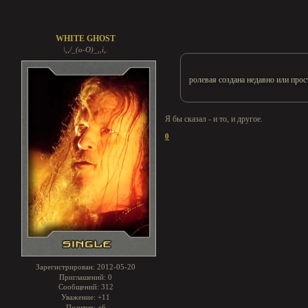
WHITE GHOST
\,,/_(o-O)_,,i,.
ролевая создана недавно или прост
Я бы сказал - и то, и другое.
0
Зарегистрирован
: 2012-05-20
Приглашений:
0
Сообщений:
312
Уважение:
+11
Позитив:
+6