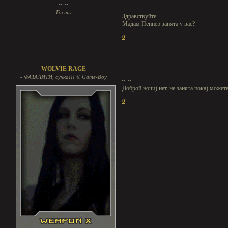
~_~
Гость
Здравствуйте.
Мадам Пеппер занята у вас?
0
WOLVIE RAGE
- ФАТАЛИТИ, сучка!!! © Game-Boy
~_~
Доброй ночи) нет, не занята пока) можете
0