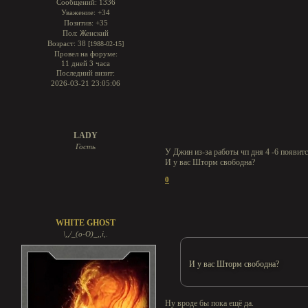
Сообщений:
1336
Уважение:
+34
Позитив:
+35
Пол:
Женский
Возраст:
38
[1988-02-15]
Провел на форуме:
11 дней 3 часа
Последний визит:
2026-03-21 23:05:06
LADY
Гость
У Джин из-за работы чп дня 4 -6 появит
И у вас Шторм свободна?
0
WHITE GHOST
\,,/_(o-O)_,,i,.
И у вас Шторм свободна?
Ну вроде бы пока ещё да.