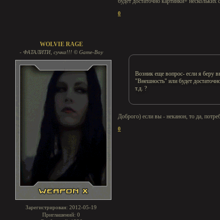
будет достаточно картинки+ нескольких с
0
WOLVIE RAGE
- ФАТАЛИТИ, сучка!!! © Game-Boy
Возник еще вопрос- если я беру в
"Внешность" или будет достаточно
т.д. ?
Доброго) если вы - неканон, то да, потр
0
Зарегистрирован
: 2012-05-19
Приглашений:
0